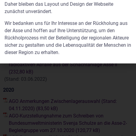
Daher bleiben das Layout und Design der Webseite
zunächst unverändert.
AGO-Position und Anmerkungen zur Suche nach einem
Wir bedanken uns für Ihr Interesse an der Rückholung aus
Zwischenlagerstandort für die rückzuholenden Abfälle der
der Asse und hoffen auf Ihre Unterstützung, um den
Schachtanlage Asse II auf öffentlicher Veranstaltung am
Rückholprozess mit der Beteiligung der regionalen Akteure
15.07.2022 in Wolfenbüttel
sicher zu gestalten und die Lebensqualität der Menschen in
AGO-Diskussionspapier: Aspekte zu Umgang,
dieser Region zu erhalten.
Konditionierung und Lagerung der rückgeholten
radioaktiven Abfälle aus der Schachtanlage Asse II
(Stand: 03.06.2022)
2020
AGO Anmerkungen Zwischenlagerauswahl (Stand:
04.11.2020)
AGO-Kurzstellungnahme zum Schreiben von
Bundesumweltministerin Svenja Schulze an die Asse-2-
Begleitgruppe vom 27.10.2020