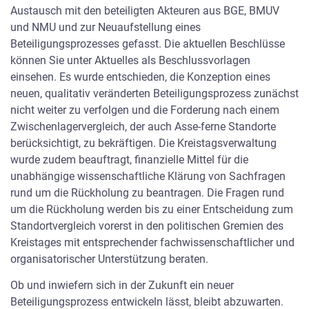
Austausch mit den beteiligten Akteuren aus BGE, BMUV
Gellermann (Geochemie/Strahlenchemie), Dr. Frank
und NMU und zur Neuaufstellung eines
Hoffmann (Rückholungsplanung und Schadensvorsorge),
Beteiligungsprozesses gefasst. Die aktuellen Beschlüsse
Uwe Brückner (Strahlenschutz und Abfallbehandlung) und
können Sie unter Aktuelles als Beschlussvorlagen
Dr. Ralf Krupp (Radioökologie) mit ihren in den Klammern
einsehen. Es wurde entschieden, die Konzeption eines
angegebenen Kom­petenzfeldern in unserer Arbeit. Dr.
neuen, qualitativ veränderten Beteiligungsprozess zunächst
Markus Stacheder und Michael Bühler vom Karlsruher
nicht weiter zu verfolgen und die Forderung nach einem
Institut für Technologie (KIT) übernehmen die
Zwischenlagervergleich, der auch Asse-ferne Standorte
Koordinationsarbeit in der AGO.
berücksichtigt, zu bekräftigen. Die Kreistagsverwaltung
wurde zudem beauftragt, finanzielle Mittel für die
Veröffentlichungen der AGO
unabhängige wissenschaftliche Klärung von Sachfragen
rund um die Rückholung zu beantragen. Die Fragen rund
Dokumente der Arbeitsgruppe Optionen –
um die Rückholung werden bis zu einer Entscheidung zum
Rückholung (AGO)
Standortvergleich vorerst in den politischen Gremien des
Kreistages mit entsprechender fachwissenschaftlicher und
2022
organisatorischer Unterstützung beraten.
AGO-Hinweispapier zur Umgebungsüberwachung mit
Ob und inwiefern sich in der Zukunft ein neuer
dem Titel „Retrospektive Ermittlung von Ableitungen aus
Beteiligungsprozess entwickeln lässt, bleibt abzuwarten.
der Schachtanlage Asse II“. (Stand: 20.12.2022)