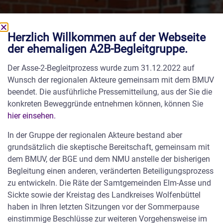
Herzlich Willkommen auf der Webseite
Arbeitsgruppe Optionen-
der ehemaligen A2B-Begleitgruppe.
Rückholung AGO
Der Asse-2-Begleitprozess wurde zum 31.12.2022 auf
Wissenschaftlicher Beirat
Wunsch der regionalen Akteure gemeinsam mit dem BMUV
beendet. Die ausführliche Pressemitteilung, aus der Sie die
konkreten Beweggründe entnehmen können, können Sie
hier einsehen.
In der Gruppe der regionalen Akteure bestand aber
grundsätzlich die skeptische Bereitschaft, gemeinsam mit
Arbeitsgruppe Optionen-Rückholung
dem BMUV, der BGE und dem NMU anstelle der bisherigen
Begleitung einen anderen, veränderten Beteiligungsprozess
zu entwickeln. Die Räte der Samtgemeinden Elm-Asse und
In wissenschaftlichen Fragen werden wir von der
Sickte sowie der Kreistag des Landkreises Wolfenbüttel
Arbeitsgruppe Optionen – Rückholung (AGO) als Beirat der
haben in Ihren letzten Sitzungen vor der Sommerpause
A2B beraten. Derzeit unterstützen uns Jürgen Kreusch
einstimmige Beschlüsse zur weiteren Vorgehensweise im
(Standortbeschreibung und -erkundung), Dr. Rainer