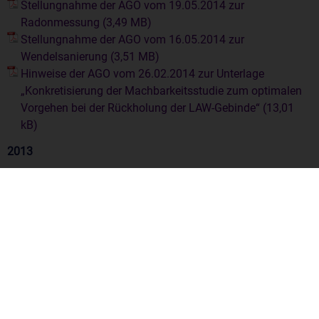
Stellungnahme der AGO vom 19.05.2014 zur
Radonmessung
Stellungnahme der AGO vom 16.05.2014 zur
Wendelsanierung
Hinweise der AGO vom 26.02.2014 zur Unterlage
„Konkretisierung der Machbarkeitsstudie zum optimalen
Vorgehen bei der Rückholung der LAW-Gebinde“
2013
Kurzstellungnahme der AGO vom 18.02.2013 zur
Marktrecherche möglicher Bergungstechnologien
2012
Stellungnahme der AGO vom 13.01.2012 zum „Bericht zur
Überprüfung des Abfallinventars – 1. Einzelbeauftragung:
Überprüfung der Kernbrennstoffdaten“