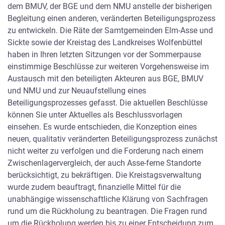
dem BMUV, der BGE und dem NMU anstelle der bisherigen
Presse
Begleitung einen anderen, veränderten Beteiligungsprozess
Pressemitteilungen der Asse-2-Begleitgruppe
zu entwickeln. Die Räte der Samtgemeinden Elm-Asse und
Sickte sowie der Kreistag des Landkreises Wolfenbüttel
haben in Ihren letzten Sitzungen vor der Sommerpause
einstimmige Beschlüsse zur weiteren Vorgehensweise im
Austausch mit den beteiligten Akteuren aus BGE, BMUV
und NMU und zur Neuaufstellung eines
Beteiligungsprozesses gefasst. Die aktuellen Beschlüsse
Pressearchiv
können Sie unter Aktuelles als Beschlussvorlagen
einsehen. Es wurde entschieden, die Konzeption eines
neuen, qualitativ veränderten Beteiligungsprozess zunächst
nicht weiter zu verfolgen und die Forderung nach einem
Pressemitteilung der A2B und dem BMUV vom
Zwischenlagervergleich, der auch Asse-ferne Standorte
22.12.2022 zur Beendigung des Begleitprozesses
berücksichtigt, zu bekräftigen. Die Kreistagsverwaltung
wurde zudem beauftragt, finanzielle Mittel für die
Pressemitteilung der A2B vom 26.08.2022 zur
unabhängige wissenschaftliche Klärung von Sachfragen
Stellungnahme der BGE zum Beleuchtungsbericht
rund um die Rückholung zu beantragen. Die Fragen rund
um die Rückholung werden bis zu einer Entscheidung zum