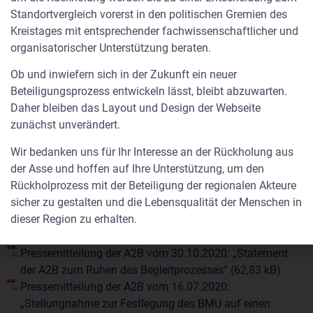
Standortvergleich vorerst in den politischen Gremien des
Pressemitteilung der A2B vom 21.07.2022 zur
Kreistages mit entsprechender fachwissenschaftlicher und
öffentlichen Veranstaltung der A2B am 15.7.2022 in
organisatorischer Unterstützung beraten.
Wolfenbüttel
Ob und inwiefern sich in der Zukunft ein neuer
Pressemitteilung der A2B vom 01.06.2022 zur Antwort
Beteiligungsprozess entwickeln lässt, bleibt abzuwarten.
des BMUV auf die Anfrag Perli
Daher bleiben das Layout und Design der Webseite
zunächst unverändert.
Pressemitteilung der A2B vom 11.05.2022 zur Antwort der
Landesregierung auf GRÜNEN-Anfrage
Wir bedanken uns für Ihr Interesse an der Rückholung aus
der Asse und hoffen auf Ihre Unterstützung, um den
Pressemitteilung der A2B vom 18.01.2022 zum
Rückholprozess mit der Beteiligung der regionalen Akteure
Pressegespräch mit der WZ
sicher zu gestalten und die Lebensqualität der Menschen in
Pressemitteilung der A2B vom 20.01.2021: „Abgeordnete
dieser Region zu erhalten.
befürworten die Forderung nach weiteren
Standortvergleich“
Pressemitteilung der A2B vom 30.10.2020: „Statement
der A2B zum Ruhen des Begleitprozesses“
Pressemitteilung der A2B vom 16.07.2020:
„Stellungnahme zur Festlegung des BMU auf einen