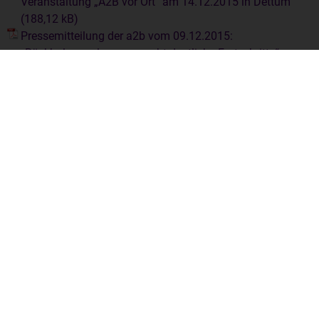
Veranstaltung „A2B vor Ort“ am 14.12.2015 in Dettum
Pressemitteilung der a2b vom 09.12.2015:
„Rückholungsplanung macht deutliche Fortschritte“
Pressemitteilung der a2b vom 06.10.2015: „Mit vereinten
Kräften für die Rückholung des Asse-Atommülls“
Pressemitteilung der a2b vom 15.09.2015: Klarer Rahmen
stärkt den Asse-2-Begleitprozess
Pressemitteilung der a2b vom 24.08.2015: „Sitzung der
Asse-2-Begleitgruppe fällt aus“
Pressemitteilung der a2b vom 24.08.2015: „Nach
Denkpause mit neuer Kraft für die Rückholung“
Pressemitteilung der a2b vom 05.06.2015 zur
Zwischenlager-Diskussion
Pressemitteilung der a2b vom 07.05.2015 zur
Veranstaltungsreihe „Asse-2-Begleitgruppe vor Ort“