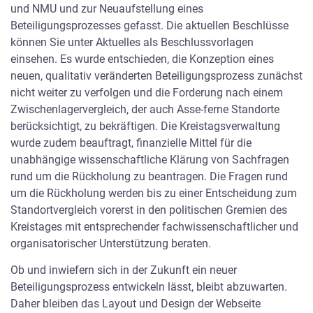
Rückholung (AGO) hat zwei Schreiben veröffentlicht, die
und NMU und zur Neuaufstellung eines
nun auch hier zum Lesen bereitstehen. Zum Einen eine
Beteiligungsprozesses gefasst. Die aktuellen Beschlüsse
Stellungnahme zu Drainage und Betonierarbeiten auf
können Sie unter Aktuelles als Beschlussvorlagen
der 750-m-Sohle und zum Anderen eine
einsehen. Es wurde entschieden, die Konzeption eines
kritische Stellungnahme der AGO zur Unterlage
neuen, qualitativ veränderten Beteiligungsprozess zunächst
“Technische Konzeptbeschreibung zum Vergleich der
nicht weiter zu verfolgen und die Forderung nach einem
Strahlenexposition für Zwischenlagerstandorte
Zwischenlagervergleich, der auch Asse-ferne Standorte
(Bundesamt für Strahlenschutz)”. Diese Schreiben
berücksichtigt, zu bekräftigen. Die Kreistagsverwaltung
können Sie hier in voller […]
wurde zudem beauftragt, finanzielle Mittel für die
unabhängige wissenschaftliche Klärung von Sachfragen
rund um die Rückholung zu beantragen. Die Fragen rund
um die Rückholung werden bis zu einer Entscheidung zum
nach oben
Standortvergleich vorerst in den politischen Gremien des
Kreistages mit entsprechender fachwissenschaftlicher und
organisatorischer Unterstützung beraten.
Impressum
Datenschutzerklärung
Ob und inwiefern sich in der Zukunft ein neuer
Barrierefreiheit
Büro Remlingen
Beteiligungsprozess entwickeln lässt, bleibt abzuwarten.
Sitemap
Daher bleiben das Layout und Design der Webseite