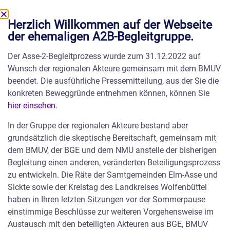
Herzlich Willkommen auf der Webseite
der ehemaligen A2B-Begleitgruppe.
Tag:
14. Juli 2014
AGO nimmt Stellung zum BfS-Vergleich
Der Asse-2-Begleitprozess wurde zum 31.12.2022 auf
Wunsch der regionalen Akteure gemeinsam mit dem BMUV
beendet. Die ausführliche Pressemitteilung, aus der Sie die
konkreten Beweggründe entnehmen können, können Sie
hier einsehen.
In der Gruppe der regionalen Akteure bestand aber
grundsätzlich die skeptische Bereitschaft, gemeinsam mit
dem BMUV, der BGE und dem NMU anstelle der bisherigen
Begleitung einen anderen, veränderten Beteiligungsprozess
zu entwickeln. Die Räte der Samtgemeinden Elm-Asse und
Sickte sowie der Kreistag des Landkreises Wolfenbüttel
haben in Ihren letzten Sitzungen vor der Sommerpause
einstimmige Beschlüsse zur weiteren Vorgehensweise im
AGO-Stellungnahmen Die Arbeitsgruppe Option
Austausch mit den beteiligten Akteuren aus BGE, BMUV