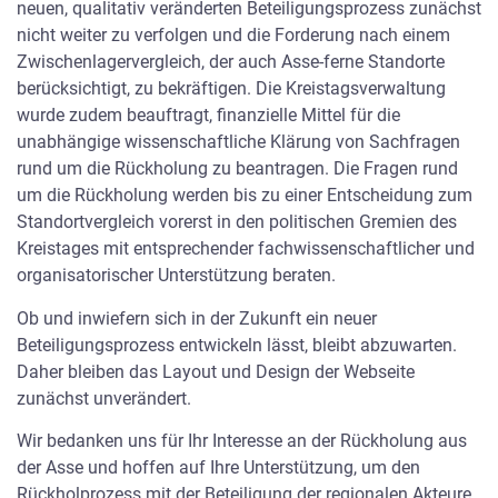
neuen, qualitativ veränderten Beteiligungsprozess zunächst
der erste Abnahmetermin mit dem Landesamt für Bergbau,
nicht weiter zu verfolgen und die Forderung nach einem
Energie und Geologie (LBEG) vor der Kammer auf dem Plan.
Zwischenlagervergleich, der auch Asse-ferne Standorte
Dies sei der Auftakt mehrerer Abnah­me­termine, so Nöthel.
berücksichtigt, zu bekräftigen. Die Kreistagsverwaltung
Diese stellten dann den letzten Abschnitt der Vorbereitung
wurde zudem beauftragt, finanzielle Mittel für die
dar. Da­nach könne es losgehen. „Die Anbohrung hat bei uns
unabhängige wissenschaftliche Klärung von Sachfragen
einen hohen Stellenwert. Die damit beschäftigten Mitar­beiter
rund um die Rückholung zu beantragen. Die Fragen rund
des BfS und der Asse GmbH haben daher bis Mitte Mai eine
um die Rückholung werden bis zu einer Entscheidung zum
Ur­laubssperre“, erklärte Nöthel.
Standortvergleich vorerst in den politischen Gremien des
Kreistages mit entsprechender fachwissenschaftlicher und
Zudem verständigten sich die Mitglieder der Begleitgruppe
organisatorischer Unterstützung beraten.
zusammen mit dem BfS, eine Informationsveranstaltung in
der Wolfenbütteler Lindenhalle abzuhalten. In der zweiten
Ob und inwiefern sich in der Zukunft ein neuer
Juni­hälfte soll das Thema Zwischenlager öffentlich
Beteiligungsprozess entwickeln lässt, bleibt abzuwarten.
diskutiert werden. Dabei werden Standort-Kriterien
Daher bleiben das Layout und Design der Webseite
vorgestellt.
zunächst unverändert.
Wir bedanken uns für Ihr Interesse an der Rückholung aus
Weitere Beiträge der A2B
der Asse und hoffen auf Ihre Unterstützung, um den
Rückholprozess mit der Beteiligung der regionalen Akteure