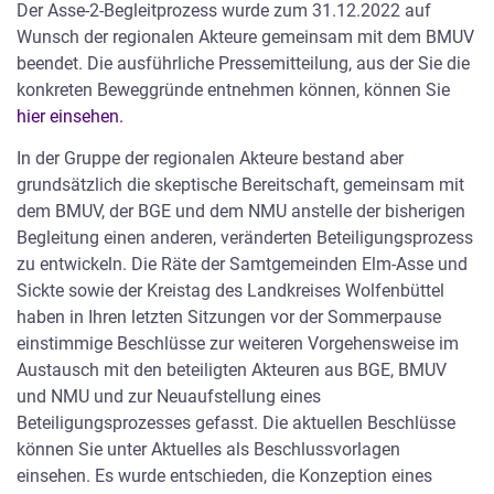
Der Asse-2-Begleitprozess wurde zum 31.12.2022 auf
Rückholung nicht gefährden oder gar unmöglich machen.
Wunsch der regionalen Akteure gemeinsam mit dem BMUV
Stefanie Nöthel, Vizepräsidentin des Bundes­amtes für
beendet. Die ausführliche Pressemitteilung, aus der Sie die
Strahlenschutz (BfS), versicherte: „Wir haben derzeit nicht
konkreten Beweggründe entnehmen können, können Sie
vor, Einlagerungskam­mern zu verfüllen. Vorher müssten wir
hier einsehen.
die möglichen negativen Auswirkungen für die Rück­holung
prüfen.“
In der Gruppe der regionalen Akteure bestand aber
grundsätzlich die skeptische Bereitschaft, gemeinsam mit
Das BfS führte weiter aus: „Wir haben keine Pla­
dem BMUV, der BGE und dem NMU anstelle der bisherigen
nungsveränderungen für Notfälle vorge­nommen. Im Notfall
Begleitung einen anderen, veränderten Beteiligungsprozess
ist die Firstspaltverfüllung von Nicht-Einlagerungskammern
zu entwickeln. Die Räte der Samtgemeinden Elm-Asse und
vorgesehen.“
Sickte sowie der Kreistag des Landkreises Wolfenbüttel
haben in Ihren letzten Sitzungen vor der Sommerpause
Geplant sei aber Kammern oder Wege zu verfül­len, die für die
einstimmige Beschlüsse zur weiteren Vorgehensweise im
Rückholung nicht mehr ge­braucht werden. Dies komme der
Austausch mit den beteiligten Akteuren aus BGE, BMUV
Grubensicherheit zugute. Problem dabei: Ein detailliertes
und NMU und zur Neuaufstellung eines
Konzept zur Rückholung kann erst nach der Fakten­er­hebung
Beteiligungsprozesses gefasst. Die aktuellen Beschlüsse
erfolgen.
können Sie unter Aktuelles als Beschlussvorlagen
Aufschluss darüber soll nach wie vor die Anbohrung der
einsehen. Es wurde entschieden, die Konzeption eines
Kammer 7 geben. Am Mittwoch, 4. April, steht für das BfS