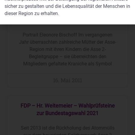
sicher zu gestalten und die Lebensqualität der Menschen in
Die wachsamen Kraniche von Eleonore
dieser Region zu erhalten.
Bischoff
Portrait Eleonore Bischoff Im vergangenen
Jahr überraschten zahlreiche Mütter der Asse-
Region mit ihren Kindern die Asse 2-
Begleitgruppe – sie überreichten den
Mitgliedern gefaltete Kraniche als Symbol
16. Mai 2011
FDP – Hr. Weitemeier – Wahlprüfsteine
zur Bundestagswahl 2021
Seit 2013 ist die Rückholung des Atommülls