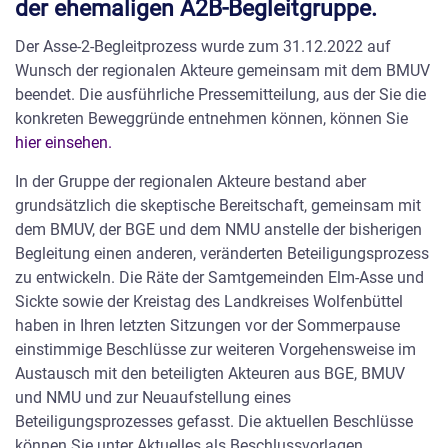
der ehemaligen A2B-Begleitgruppe.
Thematik interessant sind.
Der Asse-2-Begleitprozess wurde zum 31.12.2022 auf
Das Karlsruher Institut für Technologie der Universität des
Wunsch der regionalen Akteure gemeinsam mit dem BMUV
Landes Baden-Württemberg und des nationalen
beendet. Die ausführliche Pressemitteilung, aus der Sie die
Forschungszentrums in der Helmholtz-Gemeinschaft geht in
konkreten Beweggründe entnehmen können, können Sie
seiner laufenden Forschungsarbeit dem Thema
hier einsehen.
„Entsorgung gefährlicher Abfälle in tiefen geologischen
Formationen“ nach. Der jetzt veröffentlichte aktuelle
In der Gruppe der regionalen Akteure bestand aber
Fortschrittsbericht bietet eine Übersicht des
grundsätzlich die skeptische Bereitschaft, gemeinsam mit
Forschungsstandes verschiedener Untersuchungen, die
dem BMUV, der BGE und dem NMU anstelle der bisherigen
durch das BMBF und das BMWi gefördert werden.
Begleitung einen anderen, veränderten Beteiligungsprozess
zu entwickeln. Die Räte der Samtgemeinden Elm-Asse und
Die vollständige Veröffentlichung finden Sie hier:
Sickte sowie der Kreistag des Landkreises Wolfenbüttel
haben in Ihren letzten Sitzungen vor der Sommerpause
Fortschrittsbericht des KIT zur „Entsorgung gefährlicher
einstimmige Beschlüsse zur weiteren Vorgehensweise im
Abfälle in tiefen geologischen Formationen“ im
Austausch mit den beteiligten Akteuren aus BGE, BMUV
Berichtszeitraum Juli-Dezember 2011
und NMU und zur Neuaufstellung eines
Beteiligungsprozesses gefasst. Die aktuellen Beschlüsse
Weitere Beiträge der A2B
können Sie unter Aktuelles als Beschlussvorlagen