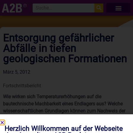
Entsorgung gefährlicher
Abfälle in tiefen
geologischen Formationen
März 5, 2012
Fortschrittsbericht
Wie wirken sich Temperaturerhöhungen auf die
bautechnische Machbarkeit eines Endlagers aus? Welche
wissenschaftlichen Grundlagen können zum Nachweis der
Langzeitsicherheit von Endlagern dienen? Und wie verhalten
sich Radionuklide in natürlichem Tongestein und in
Herzlich Willkommen auf der Webseite
salinaren Systemen? Fragen die auch für die aktuelle Asse-2-