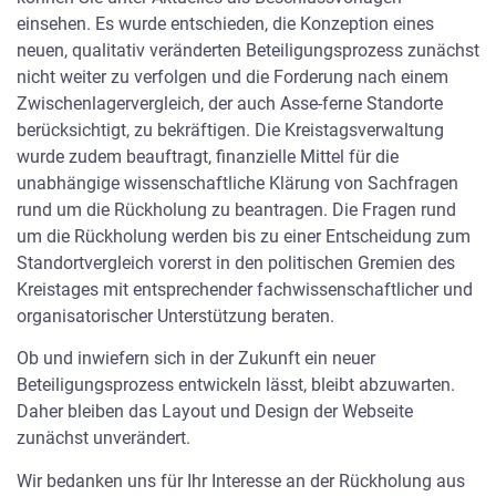
einsehen. Es wurde entschieden, die Konzeption eines
neuen, qualitativ veränderten Beteiligungsprozess zunächst
Keine Annäherung zwischen Asse-
nicht weiter zu verfolgen und die Forderung nach einem
Zwischenlagervergleich, der auch Asse-ferne Standorte
Begleitgruppe und Behörden
berücksichtigt, zu bekräftigen. Die Kreistagsverwaltung
wurde zudem beauftragt, finanzielle Mittel für die
Pressemitteilung Mit ihrer Forderung nach
unabhängige wissenschaftliche Klärung von Sachfragen
einem Moratorium im Zusammenhang mit
rund um die Rückholung zu beantragen. Die Fragen rund
umstrittenen Verfüllungen nahe den
um die Rückholung werden bis zu einer Entscheidung zum
Einlagerungskammern ist die Asse-II-
Standortvergleich vorerst in den politischen Gremien des
Begleitgruppe noch nicht weitergekommen.
Kreistages mit entsprechender fachwissenschaftlicher und
Bei einer Umsetzung der
organisatorischer Unterstützung beraten.
8. September 2016
Ob und inwiefern sich in der Zukunft ein neuer
Beteiligungsprozess entwickeln lässt, bleibt abzuwarten.
Daher bleiben das Layout und Design der Webseite
zunächst unverändert.
NMU antwortet auf Anfragen
Wir bedanken uns für Ihr Interesse an der Rückholung aus